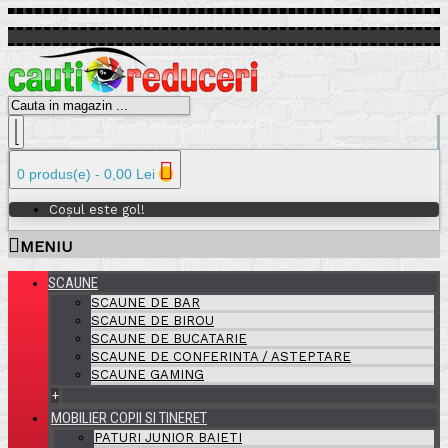
0 produs(e) - 0,00 Lei
Coșul este gol!
MENIU
SCAUNE
SCAUNE DE BAR
SCAUNE DE BIROU
SCAUNE DE BUCATARIE
SCAUNE DE CONFERINTA / ASTEPTARE
SCAUNE GAMING
+
MOBILIER COPII SI TINERET
PATURI JUNIOR BAIETI