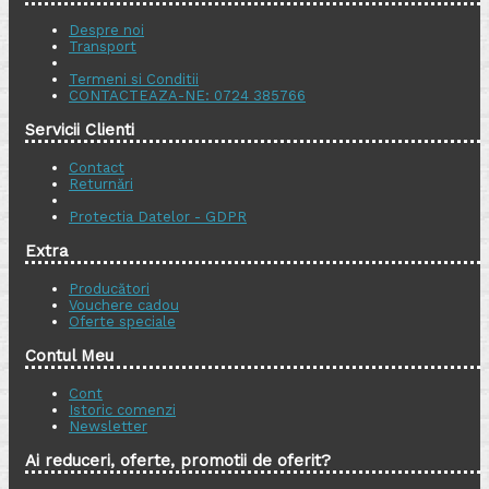
Despre noi
Transport
Termeni si Conditii
CONTACTEAZA-NE: 0724 385766
Servicii Clienti
Contact
Returnări
Protectia Datelor - GDPR
Extra
Producători
Vouchere cadou
Oferte speciale
Contul Meu
Cont
Istoric comenzi
Newsletter
Ai reduceri, oferte, promotii de oferit?