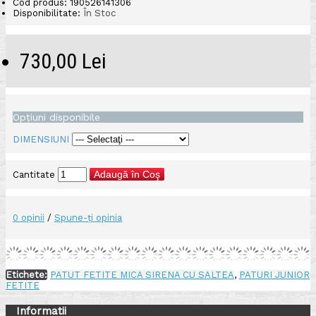
Cod produs:
190526141306
Disponibilitate:
În Stoc
730,00 Lei
Opţiuni disponibile
DIMENSIUNI
Adaugă în Coş
Cantitate
0 opinii
/
Spune-ţi opinia
Etichete:
PATUT FETITE MICA SIRENA CU SALTEA
,
PATURI JUNIOR
FETITE
Informatii