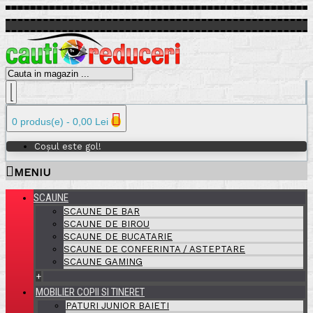
0 produs(e) - 0,00 Lei
Coșul este gol!
MENIU
SCAUNE
SCAUNE DE BAR
SCAUNE DE BIROU
SCAUNE DE BUCATARIE
SCAUNE DE CONFERINTA / ASTEPTARE
SCAUNE GAMING
+
MOBILIER COPII SI TINERET
PATURI JUNIOR BAIETI