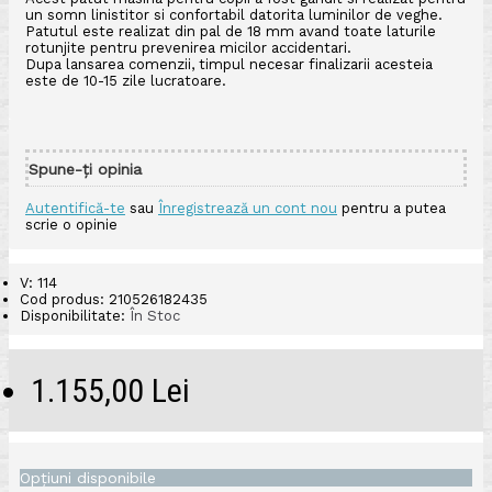
un somn linistitor si confortabil datorita luminilor de veghe.
Patutul este realizat din pal de 18 mm avand toate laturile
rotunjite pentru prevenirea micilor accidentari.
Dupa lansarea comenzii, timpul necesar finalizarii acesteia
este de 10-15 zile lucratoare.
Spune-ţi opinia
Autentifică-te
sau
Înregistrează un cont nou
pentru a putea
scrie o opinie
V: 114
Cod produs:
210526182435
Disponibilitate:
În Stoc
1.155,00 Lei
Opţiuni disponibile