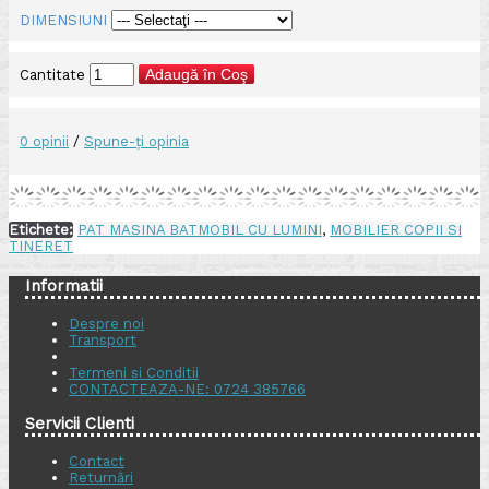
DIMENSIUNI
Adaugă în Coş
Cantitate
0 opinii
/
Spune-ţi opinia
Etichete:
PAT MASINA BATMOBIL CU LUMINI
,
MOBILIER COPII SI
TINERET
Informatii
Despre noi
Transport
Termeni si Conditii
CONTACTEAZA-NE: 0724 385766
Servicii Clienti
Contact
Returnări